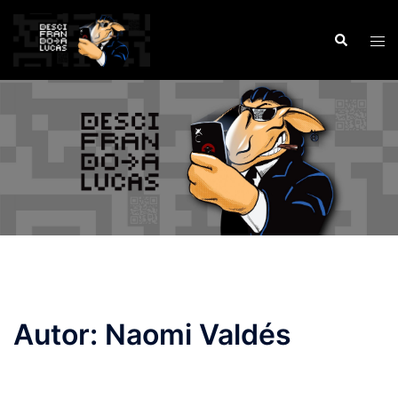
Saltar
al
Buscar
Alte
contenido
men
Autor:
Naomi Valdés