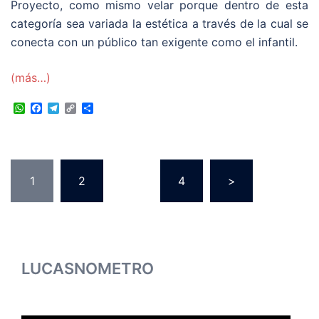
Proyecto, como mismo velar porque dentro de esta
categoría sea variada la estética a través de la cual se
conecta con un público tan exigente como el infantil.
(más…)
WhatsApp
Facebook
Telegram
Copy
Compartir
Link
Paginación
1
2
…
4
>
de
entradas
LUCASNOMETRO