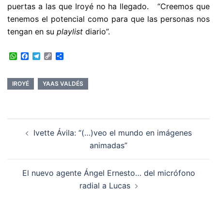
puertas a las que Iroyé no ha llegado. “Creemos que
tenemos el potencial como para que las personas nos
tengan en su
playlist
diario”.
WhatsApp
Facebook
Telegram
Copy
Compartir
Link
IROYÉ
YAAS VALDÉS
Navegación
Ivette Ávila: “(…)veo el mundo en imágenes
de
animadas”
entradas
El nuevo agente Ángel Ernesto… del micrófono
radial a Lucas