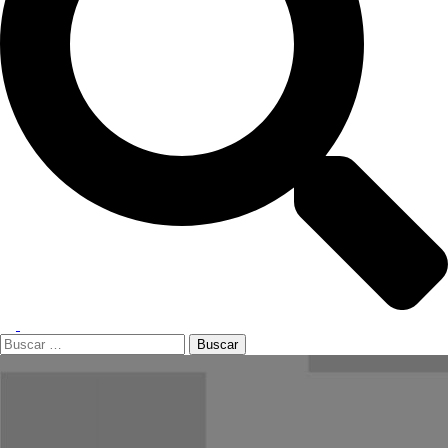
Alternar
menú
Buscar: