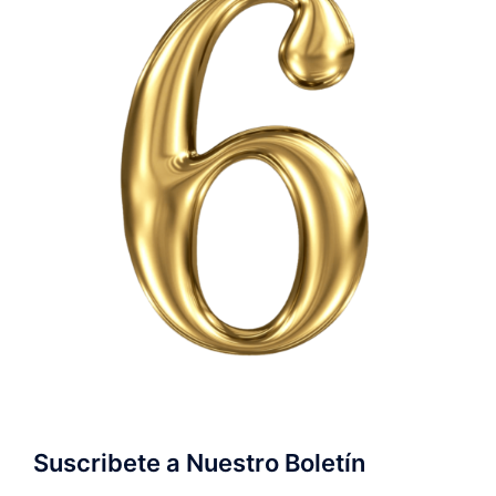
04
DAN
PAR
Suscribete a Nuestro Boletín