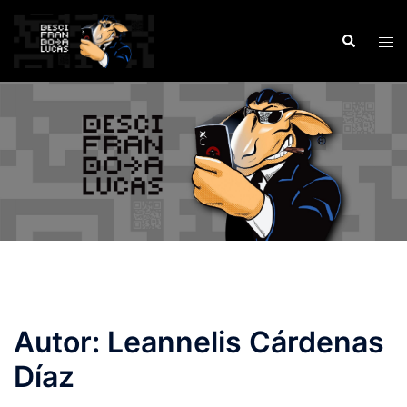
Saltar
al
Buscar
Alte
contenido
men
Autor:
Leannelis Cárdenas
Díaz