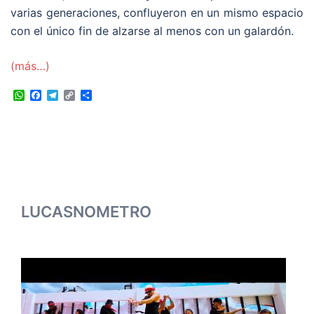
varias generaciones, confluyeron en un mismo espacio
con el único fin de alzarse al menos con un galardón.
(más…)
WhatsApp
Facebook
Telegram
Copy
Compartir
Link
LUCASNOMETRO
LU
DE
LA