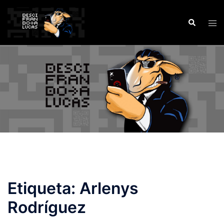
Saltar
al
Buscar
Alte
contenido
men
Etiqueta:
Arlenys
Rodríguez