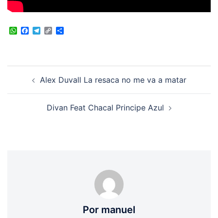
WhatsApp
Facebook
Telegram
Copy
Compartir
Link
Navegación
Alex Duvall La resaca no me va a matar
de
entradas
Divan Feat Chacal Principe Azul
Por manuel